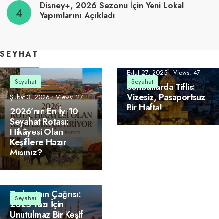
Disney+, 2026 Sezonu İçin Yeni Lokal
Yapımlarını Açıkladı
SEYHAT
Eylül 27, 2025
•
Views: 47
Seyahat
Seyahat
Sonbaharda Tiflis:
Vizesiz, Pasaportsuz
Şubat 3, 2026
•
Views: 27
Bir Hafta!
2026’nın En İyi 10
Seyahat Rotası:
Hikâyesi Olan
Keşiflere Hazır
Mısınız?
Temmuz 13, 2025
•
Views: 40
Trakya’nın Çağrısı:
Seyahat
2025 Yazı İçin
Unutulmaz Bir Keşif