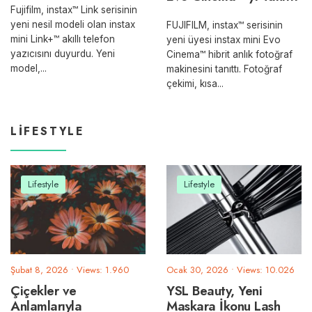
Fujifilm, instax™ Link serisinin
yeni nesil modeli olan instax
FUJIFILM, instax™ serisinin
mini Link+™ akıllı telefon
yeni üyesi instax mini Evo
yazıcısını duyurdu. Yeni
Cinema™ hibrit anlık fotoğraf
model,
...
makinesini tanıttı. Fotoğraf
çekimi, kısa
...
LIFESTYLE
Lifestyle
Lifestyle
Şubat 8, 2026
•
Views: 1.960
Ocak 30, 2026
•
Views: 10.026
Çiçekler ve
YSL Beauty, Yeni
Anlamlarıyla
Maskara İkonu Lash