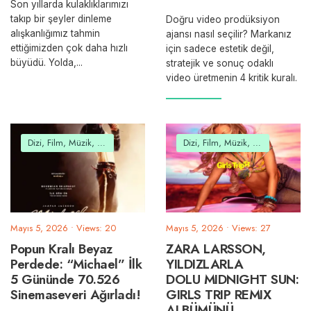
Son yıllarda kulaklıklarımızı
takıp bir şeyler dinleme
Doğru video prodüksiyon
alışkanlığımız tahmin
ajansı nasıl seçilir? Markanız
ettiğimizden çok daha hızlı
için sadece estetik değil,
büyüdü. Yolda,
...
stratejik ve sonuç odaklı
video üretmenin 4 kritik kuralı.
Dizi, Film, Müzik, Belgesel
Dizi, Film, Müzik, Belgesel
Mayıs 5, 2026
•
Views: 20
Mayıs 5, 2026
•
Views: 27
Popun Kralı Beyaz
ZARA LARSSON,
Perdede: “Michael” İlk
YILDIZLARLA
5 Gününde 70.526
DOLU MIDNIGHT SUN:
Sinemaseveri Ağırladı!
GIRLS TRIP REMIX
ALBÜMÜNÜ