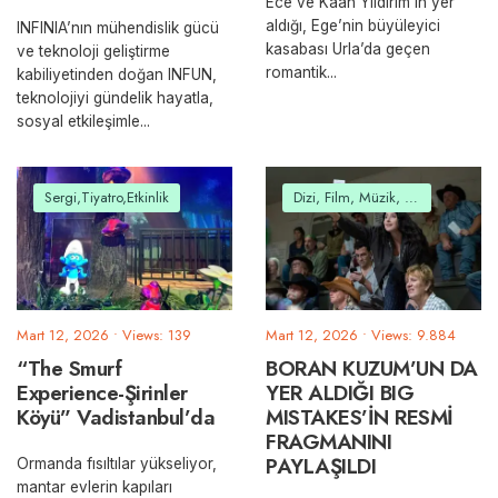
Ece ve Kaan Yıldırım’ın yer
aldığı, Ege’nin büyüleyici
INFINIA’nın mühendislik gücü
kasabası Urla’da geçen
ve teknoloji geliştirme
romantik
...
kabiliyetinden doğan INFUN,
teknolojiyi gündelik hayatla,
sosyal etkileşimle
...
Sergi,Tiyatro,Etkinlik
Dizi, Film, Müzik, Belgesel
Mart 12, 2026
•
Views: 139
Mart 12, 2026
•
Views: 9.884
“The Smurf
BORAN KUZUM’UN DA
Experience-Şirinler
YER ALDIĞI BIG
Köyü” Vadistanbul’da
MISTAKES’İN RESMİ
FRAGMANINI
PAYLAŞILDI
Ormanda fısıltılar yükseliyor,
mantar evlerin kapıları