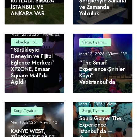
KUTLADI. SIRADA
Sergileriyle Sanatta
İSTANBUL VE
ve Zamanda
ANKARA VAR
Yolculuk
Nisan 22, 2026
•
Views: 52
Teknoloji
•
Sergi,Tiyatro,Etkinlik
Sergi,Tiyatro,Etkinlik
Türkiye’nin İlk
“Sürükleyici
Mart 12, 2026
•
Views: 139
Deneyim ve Fijital
Eğlence Merkezi”
“The Smurf
XPZONE, Emaar
Experience-Şirinler
Square Mall’da
Köyü”
Açıldı!
Vadistanbul’da
Mart 2, 2026
•
Views:
9.992
Sergi,Tiyatro,Etkinlik
Sergi,Tiyatro,Etkinlik
Squid Game: The
Mart 10, 2026
•
Views: 42
Experience
KANYE WEST,
İstanbul’da —