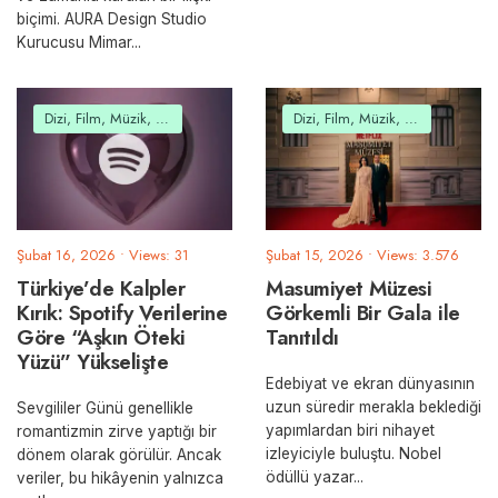
biçimi. AURA Design Studio
Kurucusu Mimar
...
Dizi, Film, Müzik, Belgesel
Dizi, Film, Müzik, Belgesel
Şubat 16, 2026
•
Views: 31
Şubat 15, 2026
•
Views: 3.576
Türkiye’de Kalpler
Masumiyet Müzesi
Kırık: Spotify Verilerine
Görkemli Bir Gala ile
Göre “Aşkın Öteki
Tanıtıldı
Yüzü” Yükselişte
Edebiyat ve ekran dünyasının
uzun süredir merakla beklediği
Sevgililer Günü genellikle
yapımlardan biri nihayet
romantizmin zirve yaptığı bir
izleyiciyle buluştu. Nobel
dönem olarak görülür. Ancak
ödüllü yazar
...
veriler, bu hikâyenin yalnızca