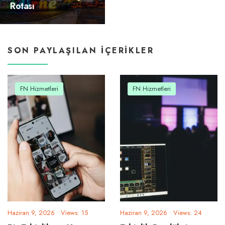
Rotası
SON PAYLAŞILAN IÇERIKLER
FN Hizmetleri
FN Hizmetleri
Haziran 9, 2026
•
Views: 15
Haziran 9, 2026
•
Views: 24