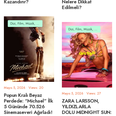
Kazandırır?
Nelere Dikkat
Edilmeli?
Dizi, Film, Müzik, Belgesel
Dizi, Film, Müzik, Belgesel
Mayıs 5, 2026
•
Views: 20
Mayıs 5, 2026
•
Views: 27
Popun Kralı Beyaz
Perdede: “Michael” İlk
ZARA LARSSON,
5 Gününde 70.526
YILDIZLARLA
Sinemaseveri Ağırladı!
DOLU MIDNIGHT SUN: