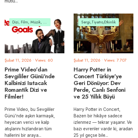
mutlu
...
Dizi, Film, Müzik, Belgesel
Sergi,Tiyatro,Etkinlik
Şubat 11, 2026
•
Views: 60
Şubat 11, 2026
•
Views: 7.707
Prime Video’dan
Harry Potter in
Sevgililer Günü’nde
Concert Türkiye’ye
Kalbinizi Isıtacak
Geri Dönüyor: Dev
Romantik Dizi ve
Perde, Canlı Senfoni
Filmler!
ve 25 Yıllık Büyü
Prime Video, bu Sevgililer
Harry Potter in Concert,
Günü’nde aşkın karmaşık,
Bazen bir hikâye sadece
heyecan verici ve kalp
izlenmez — tekrar yaşanır. Ve
atışlarını hızlandıran tüm
bazı evrenler vardır ki, aradan
hallerini bir araya
...
25 yıl geçse bile
...