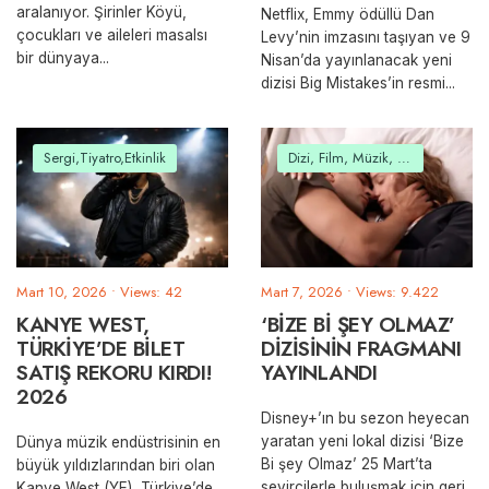
aralanıyor. Şirinler Köyü,
Netflix, Emmy ödüllü Dan
çocukları ve aileleri masalsı
Levy’nin imzasını taşıyan ve 9
bir dünyaya
...
Nisan’da yayınlanacak yeni
dizisi Big Mistakes’in resmi
...
Sergi,Tiyatro,Etkinlik
Dizi, Film, Müzik, Belgesel
Mart 10, 2026
•
Views: 42
Mart 7, 2026
•
Views: 9.422
KANYE WEST,
‘BİZE Bİ ŞEY OLMAZ’
TÜRKİYE’DE BİLET
DİZİSİNİN FRAGMANI
SATIŞ REKORU KIRDI!
YAYINLANDI
2026
Disney+’ın bu sezon heyecan
yaratan yeni lokal dizisi ‘Bize
Dünya müzik endüstrisinin en
Bi şey Olmaz’ 25 Mart’ta
büyük yıldızlarından biri olan
seyircilerle buluşmak için geri
Kanye West (YE), Türkiye’de