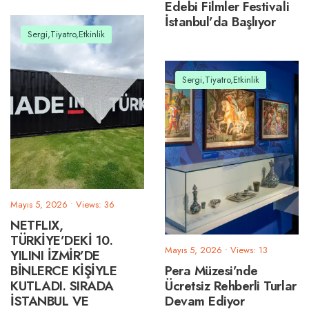
Edebi Filmler Festivali
İstanbul’da Başlıyor
Sergi,Tiyatro,Etkinlik
Sergi,Tiyatro,Etkinlik
Mayıs 5, 2026
•
Views: 36
NETFLIX,
TÜRKİYE’DEKİ 10.
Mayıs 5, 2026
•
Views: 13
YILINI İZMİR’DE
BİNLERCE KİŞİYLE
Pera Müzesi’nde
KUTLADI. SIRADA
Ücretsiz Rehberli Turlar
İSTANBUL VE
Devam Ediyor