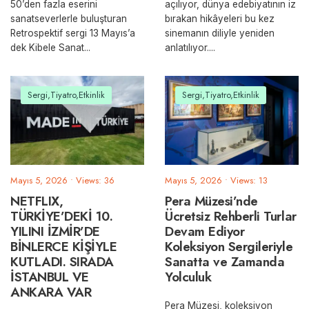
50’den fazla eserini
açılıyor, dünya edebiyatının iz
sanatseverlerle buluşturan
bırakan hikâyeleri bu kez
Retrospektif sergi 13 Mayıs’a
sinemanın diliyle yeniden
dek Kibele Sanat
...
anlatılıyor.
...
Sergi,Tiyatro,Etkinlik
Sergi,Tiyatro,Etkinlik
Mayıs 5, 2026
•
Views: 36
Mayıs 5, 2026
•
Views: 13
NETFLIX,
Pera Müzesi’nde
TÜRKİYE’DEKİ 10.
Ücretsiz Rehberli Turlar
YILINI İZMİR’DE
Devam Ediyor
BİNLERCE KİŞİYLE
Koleksiyon Sergileriyle
KUTLADI. SIRADA
Sanatta ve Zamanda
İSTANBUL VE
Yolculuk
ANKARA VAR
Pera Müzesi, koleksiyon