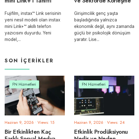
mini Link+’ı Tanıttı
ve Sektörde Körleşme
Fujifilm, instax™ Link serisinin
Girişimcilik genç yaşta
yeni nesil modeli olan instax
başladığında yalnızca
mini Link+™ akıllı telefon
ekonomik değil, aynı zamanda
yazıcısını duyurdu. Yeni
güçlü bir psikolojik dönüşüm
model,
...
yaratır. Lise
...
SON İÇERIKLER
FN Hizmetleri
FN Hizmetleri
Haziran 9, 2026
•
Views: 15
Haziran 9, 2026
•
Views: 24
Bir Etkinlikten Kaç
Etkinlik Prodüksiyonu
Farklı Sosyal Medya
Nedir ve Neden