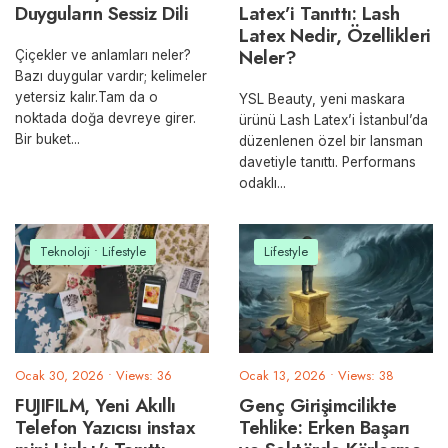
Duyguların Sessiz Dili
Latex’i Tanıttı: Lash
Latex Nedir, Özellikleri
Neler?
Çiçekler ve anlamları neler?
Bazı duygular vardır; kelimeler
yetersiz kalır.Tam da o
YSL Beauty, yeni maskara
noktada doğa devreye girer.
ürünü Lash Latex’i İstanbul’da
Bir buket
...
düzenlenen özel bir lansman
davetiyle tanıttı. Performans
odaklı
...
Teknoloji
•
Lifestyle
Lifestyle
Ocak 30, 2026
•
Views: 36
Ocak 13, 2026
•
Views: 38
FUJIFILM, Yeni Akıllı
Genç Girişimcilikte
Telefon Yazıcısı instax
Tehlike: Erken Başarı