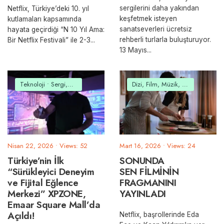
sergilerini daha yakından
Netflix, Türkiye’deki 10. yıl
keşfetmek isteyen
kutlamaları kapsamında
sanatseverleri ücretsiz
hayata geçirdiği “N 10 Yıl Ama:
rehberli turlarla buluşturuyor.
Bir Netflix Festivali” ile 2-3
...
13 Mayıs
...
Teknoloji
•
Sergi,Tiyatro,Etkinlik
Dizi, Film, Müzik, Belgesel
Nisan 22, 2026
•
Views: 52
Mart 16, 2026
•
Views: 24
Türkiye’nin İlk
SONUNDA
“Sürükleyici Deneyim
SEN FİLMİNİN
ve Fijital Eğlence
FRAGMANINI
Merkezi” XPZONE,
YAYINLADI
Emaar Square Mall’da
Açıldı!
Netflix, başrollerinde Eda