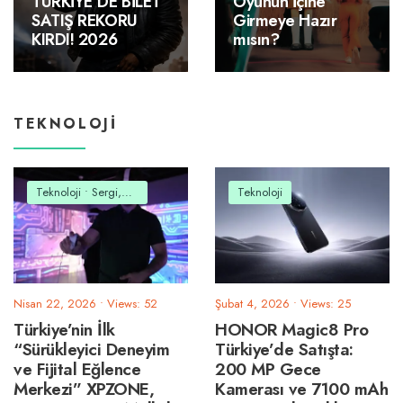
TÜRKİYE’DE BİLET
Oyunun İçine
SATIŞ REKORU
Girmeye Hazır
KIRDI! 2026
mısın?
TEKNOLOJI
Teknoloji
•
Sergi,Tiyatro,Etkinlik
Teknoloji
Nisan 22, 2026
•
Views: 52
Şubat 4, 2026
•
Views: 25
Türkiye’nin İlk
HONOR Magic8 Pro
“Sürükleyici Deneyim
Türkiye’de Satışta:
ve Fijital Eğlence
200 MP Gece
Merkezi” XPZONE,
Kamerası ve 7100 mAh