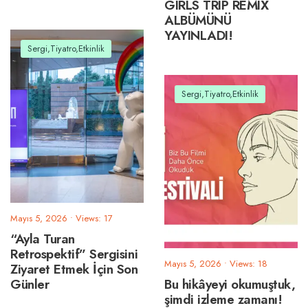
GIRLS TRIP REMIX
ALBÜMÜNÜ
YAYINLADI!
Sergi,Tiyatro,Etkinlik
Sergi,Tiyatro,Etkinlik
Mayıs 5, 2026
•
Views: 17
“Ayla Turan
Retrospektif” Sergisini
Mayıs 5, 2026
•
Views: 18
Ziyaret Etmek İçin Son
Günler
Bu hikâyeyi okumuştuk,
şimdi izleme zamanı!