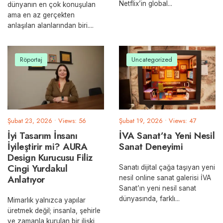
Netflix’in global
...
dünyanın en çok konuşulan
ama en az gerçekten
anlaşılan alanlarından biri.
...
Röportaj
Uncategorized
Şubat 23, 2026
•
Views: 56
Şubat 19, 2026
•
Views: 47
İyi Tasarım İnsanı
İVA Sanat’ta Yeni Nesil
İyileştirir mi? AURA
Sanat Deneyimi
Design Kurucusu Filiz
Cingi Yurdakul
Sanatı dijital çağa taşıyan yeni
Anlatıyor
nesil online sanat galerisi İVA
Sanat’ın yeni nesil sanat
dünyasında, farklı
...
Mimarlık yalnızca yapılar
üretmek değil; insanla, şehirle
ve zamanla kurulan bir ilişki