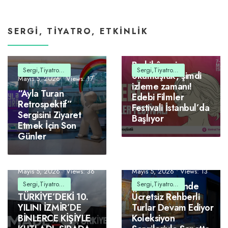
SERGI, TIYATRO, ETKINLIK
Mayıs 5, 2026
•
Views: 18
Bu hikâyeyi
Sergi,Tiyatro,Etkinlik
Sergi,Tiyatro,Etkinlik
okumuştuk, şimdi
Mayıs 5, 2026
•
Views: 17
izleme zamanı!
“Ayla Turan
Edebi Filmler
Retrospektif”
Festivali İstanbul’da
Sergisini Ziyaret
Başlıyor
Etmek İçin Son
Günler
Mayıs 5, 2026
•
Views: 36
Mayıs 5, 2026
•
Views: 13
Sergi,Tiyatro,Etkinlik
Sergi,Tiyatro,Etkinlik
NETFLIX,
Pera Müzesi’nde
TÜRKİYE’DEKİ 10.
Ücretsiz Rehberli
YILINI İZMİR’DE
Turlar Devam Ediyor
BİNLERCE KİŞİYLE
Koleksiyon