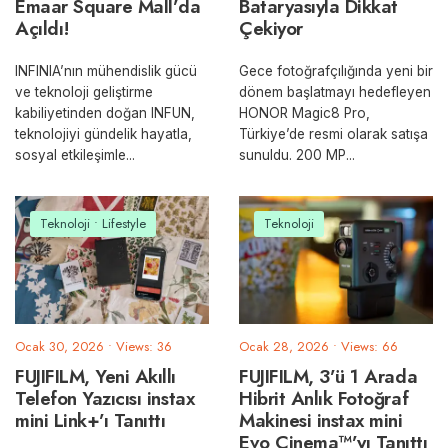
Emaar Square Mall’da
Bataryasıyla Dikkat
Açıldı!
Çekiyor
INFINIA’nın mühendislik gücü
Gece fotoğrafçılığında yeni bir
ve teknoloji geliştirme
dönem başlatmayı hedefleyen
kabiliyetinden doğan INFUN,
HONOR Magic8 Pro,
teknolojiyi gündelik hayatla,
Türkiye’de resmi olarak satışa
sosyal etkileşimle
...
sunuldu. 200 MP
...
Teknoloji
•
Lifestyle
Teknoloji
Ocak 30, 2026
•
Views: 36
Ocak 28, 2026
•
Views: 66
FUJIFILM, Yeni Akıllı
FUJIFILM, 3’ü 1 Arada
Telefon Yazıcısı instax
Hibrit Anlık Fotoğraf
mini Link+’ı Tanıttı
Makinesi instax mini
Evo Cinema™’yı Tanıttı