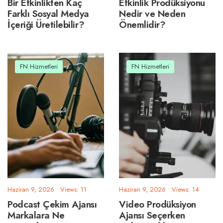
Bir Etkinlikten Kaç
Etkinlik Prodüksiyonu
Farklı Sosyal Medya
Nedir ve Neden
İçeriği Üretilebilir?
Önemlidir?
FN Hizmetleri
FN Hizmetleri
Haziran 9, 2026
•
Views: 11
Haziran 9, 2026
•
Views: 14
Podcast Çekim Ajansı
Video Prodüksiyon
Markalara Ne
Ajansı Seçerken