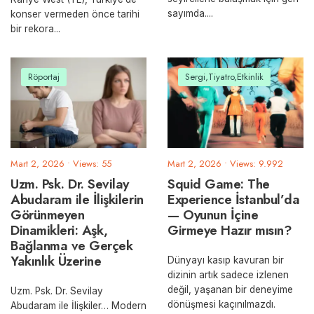
sayımda.
...
konser vermeden önce tarihi
bir rekora
...
Röportaj
Sergi,Tiyatro,Etkinlik
Mart 2, 2026
•
Views: 55
Mart 2, 2026
•
Views: 9.992
Uzm. Psk. Dr. Sevilay
Squid Game: The
Abudaram ile İlişkilerin
Experience İstanbul’da
Görünmeyen
— Oyunun İçine
Dinamikleri: Aşk,
Girmeye Hazır mısın?
Bağlanma ve Gerçek
Yakınlık Üzerine
Dünyayı kasıp kavuran bir
dizinin artık sadece izlenen
değil, yaşanan bir deneyime
Uzm. Psk. Dr. Sevilay
dönüşmesi kaçınılmazdı.
Abudaram ile İlişkiler… Modern