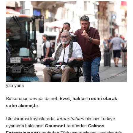
yan yana
Bu sorunun cevabı da net:
Evet, hakları resmi olarak
satın alınmıştır.
Uluslararası kaynaklarda,
Intouchables
filminin Türkiye
uyarlama haklarının
Gaumont
tarafından
Calinos
Entertainment
üzerinden Türk yapımcılarına lisanslandığı