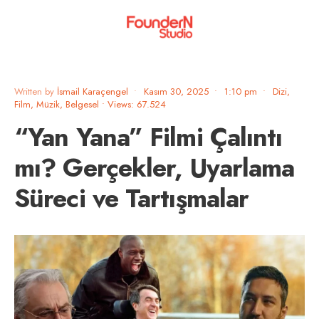
Written by
İsmail Karaçengel
•
Kasım 30, 2025
•
1:10 pm
•
Dizi,
Film, Müzik, Belgesel
•
Views: 67.524
“Yan Yana” Filmi Çalıntı
mı? Gerçekler, Uyarlama
Süreci ve Tartışmalar