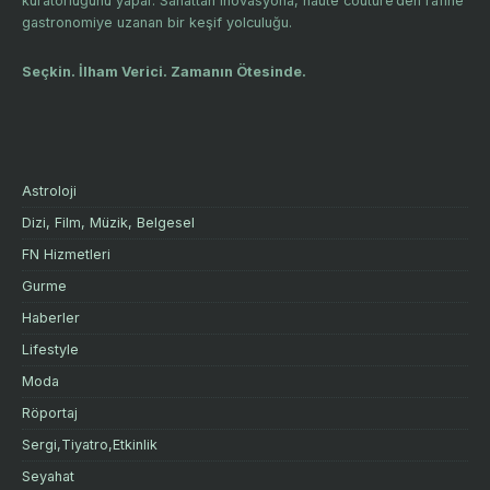
küratörlüğünü yapar. Sanattan inovasyona, haute couture’den rafine
gastronomiye uzanan bir keşif yolculuğu.
Seçkin. İlham Verici. Zamanın Ötesinde.
Astroloji
Dizi, Film, Müzik, Belgesel
FN Hizmetleri
Gurme
Haberler
Lifestyle
Moda
Röportaj
Sergi,Tiyatro,Etkinlik
Seyahat