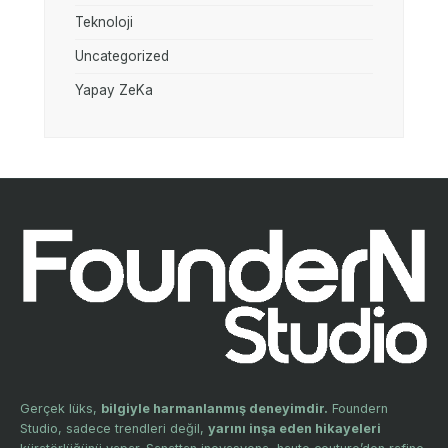
Teknoloji
Uncategorized
Yapay ZeKa
Gerçek lüks,
bilgiyle harmanlanmış deneyimdir.
Foundern
Studio, sadece trendleri değil,
yarını inşa eden hikayeleri