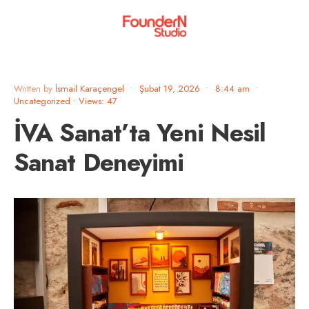
Written by
İsmail Karaçengel
•
Şubat 19, 2026
•
8:44 am
•
Uncategorized
•
Views: 47
İVA Sanat’ta Yeni Nesil
Sanat Deneyimi