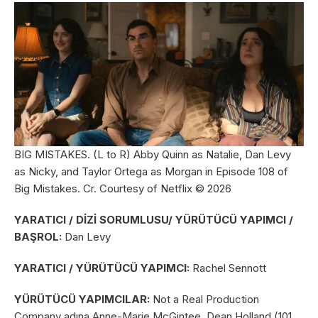
BIG MISTAKES. (L to R) Abby Quinn as Natalie, Dan Levy
as Nicky, and Taylor Ortega as Morgan in Episode 108 of
Big Mistakes. Cr. Courtesy of Netflix © 2026
YARATICI / DİZİ SORUMLUSU/ YÜRÜTÜCÜ YAPIMCI /
BAŞROL:
Dan Levy
YARATICI / YÜRÜTÜCÜ YAPIMCI:
Rachel Sennott
YÜRÜTÜCÜ YAPIMCILAR:
Not a Real Production
Company adına Anne-Marie McGintee, Dean Holland (101,