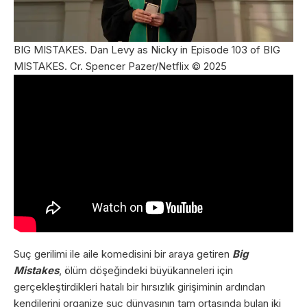
BIG MISTAKES. Dan Levy as Nicky in Episode 103 of BIG
MISTAKES. Cr. Spencer Pazer/Netflix © 2025
Suç gerilimi ile aile komedisini bir araya getiren
Big
Mistakes
, ölüm döşeğindeki büyükanneleri için
gerçekleştirdikleri hatalı bir hırsızlık girişiminin ardından
kendilerini organize suç dünyasının tam ortasında bulan iki