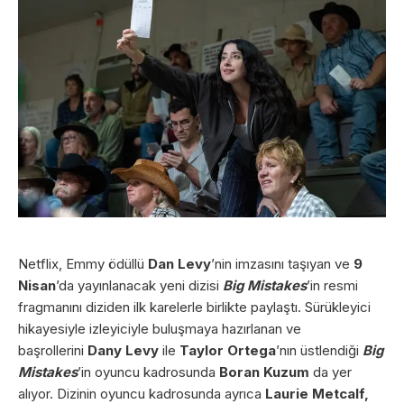
Netflix, Emmy ödüllü
Dan Levy
’nin imzasını taşıyan ve
9
Nisan
’da yayınlanacak yeni dizisi
Big Mistakes
’in resmi
fragmanını diziden ilk karelerle birlikte paylaştı. Sürükleyici
hikayesiyle izleyiciyle buluşmaya hazırlanan ve
başrollerini
Dany Levy
ile
Taylor Ortega
’nın üstlendiği
Big
Mistakes
’in oyuncu kadrosunda
Boran Kuzum
da yer
alıyor. Dizinin oyuncu kadrosunda ayrıca
Laurie Metcalf,