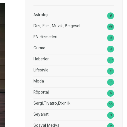
Astroloji
6
Dizi, Film, Müzik, Belgesel
48
FN Hizmetleri
4
Gurme
3
Haberler
21
Lifestyle
13
Moda
1
Röportaj
6
Sergi,Tiyatro,Etkinlik
55
Seyahat
3
Sosyal Medya
2