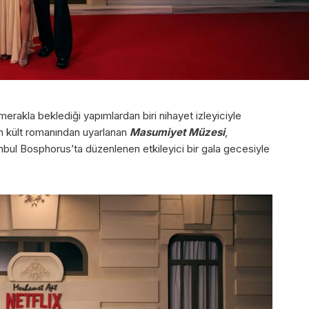
erakla beklediği yapımlardan biri nihayet izleyiciyle
n kült romanından uyarlanan
Masumiyet Müzesi
,
anbul Bosphorus’ta düzenlenen etkileyici bir gala gecesiyle