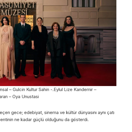
al – Gulcin Kultur Sahin -.Eylul Lize Kandemir –
aran – Oya Unustasi
geçen gece; edebiyat, sinema ve kültür dünyasını aynı çatı
klentinin ne kadar güçlü olduğunu da gösterdi.