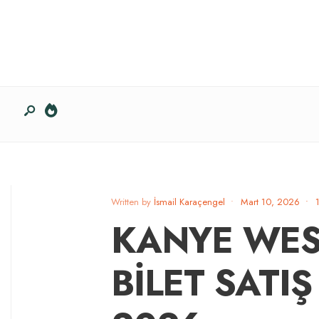
Written by
İsmail Karaçengel
•
Mart 10, 2026
•
KANYE WEST
BİLET SATIŞ