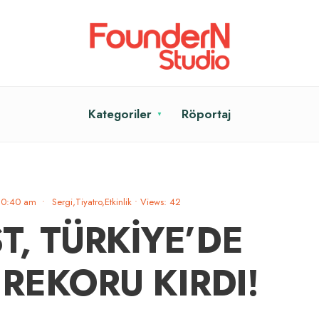
Kategoriler
Röportaj
10:40 am
•
Sergi,Tiyatro,Etkinlik
•
Views: 42
, TÜRKİYE’DE
 REKORU KIRDI!