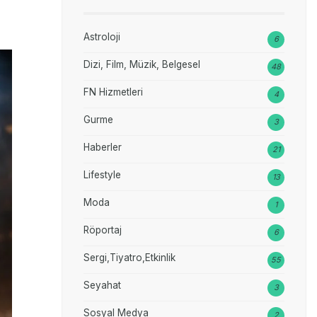
Astroloji
6
Dizi, Film, Müzik, Belgesel
48
FN Hizmetleri
4
Gurme
3
Haberler
21
Lifestyle
13
Moda
1
Röportaj
6
Sergi,Tiyatro,Etkinlik
55
Seyahat
3
Sosyal Medya
2