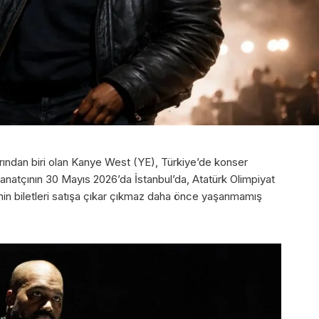
arından biri olan Kanye West (YE), Türkiye’de konser
Sanatçının 30 Mayıs 2026’da İstanbul’da, Atatürk Olimpiyat
n biletleri satışa çıkar çıkmaz daha önce yaşanmamış