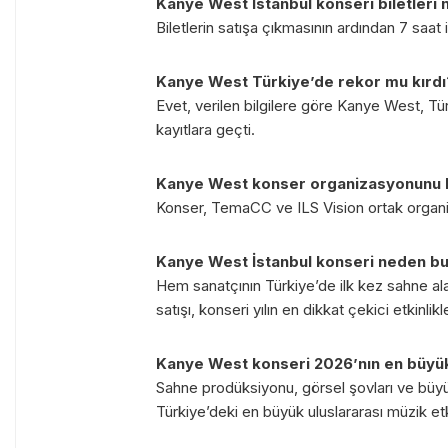
Kanye West İstanbul konseri biletleri 
Biletlerin satışa çıkmasının ardından 7 saat iç
Kanye West Türkiye’de rekor mu kırdı
Evet, verilen bilgilere göre Kanye West, Türk
kayıtlara geçti.
Kanye West konser organizasyonunu ha
Konser, TemaCC ve ILS Vision ortak organ
Kanye West İstanbul konseri neden b
Hem sanatçının Türkiye’de ilk kez sahne al
satışı, konseri yılın en dikkat çekici etkinlikl
Kanye West konseri 2026’nın en büyük e
Sahne prodüksiyonu, görsel şovları ve büyük
Türkiye’deki en büyük uluslararası müzik etk