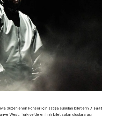
a düzenlenen konser için satışa sunulan biletlerin
7 saat
ye West, Türkiye’de en hızlı bilet satan uluslararası