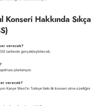
l Konseri Hakkında Sıkça
SS)
ser verecek?
26 tarihinde gerçekleştirilecek.
?
pılması planlanıyor.
ser verecek?
yon Kanye West’in Türkiye’deki ilk konseri olma özelliğini