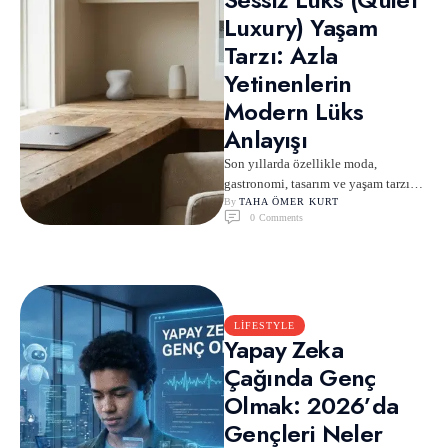
Luxury) Yaşam
Tarzı: Azla
Yetinenlerin
Modern Lüks
Anlayışı
Son yıllarda özellikle moda,
gastronomi, tasarım ve yaşam tarzı
içeriklerinde sıkça karşımıza çıkan
By 
TAHA ÖMER KURT
0
 Comments
sessiz lüks (quiet luxury) kavramı, …
LIFESTYLE
Yapay Zeka
Çağında Genç
Olmak: 2026’da
Gençleri Neler