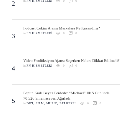
in 
FN HIZMETLERI
0
0
2
Podcast Çekim Ajansı Markalara Ne Kazandırır?
in 
FN HIZMETLERI
0
0
3
Video Prodüksiyon Ajansı Seçerken Nelere Dikkat Edilmeli?
in 
FN HIZMETLERI
0
0
4
Popun Kralı Beyaz Perdede: “Michael” İlk 5 Gününde
70.526 Sinemaseveri Ağırladı!
5
in 
DIZI, FILM, MÜZIK, BELGESEL
0
0