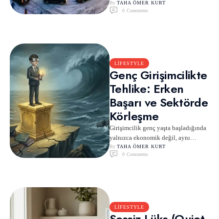
etkili buluşmalarından biri olarak
By 
TAHA ÖMER KURT
0
 Comments
kabul edilir. Resmi adıyla …
LIFESTYLE
Genç Girişimcilikte
Tehlike: Erken
Başarı ve Sektörde
Körleşme
Girişimcilik genç yaşta başladığında
yalnızca ekonomik değil, aynı
zamanda güçlü bir psikolojik
By 
TAHA ÖMER KURT
0
 Comments
dönüşüm yaratır. Lise veya üniversite
döneminde …
LIFESTYLE
Sessiz Lüks (Quiet