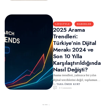
teknolojiden çok …
LIFESTYLE
HABERLER
2025 Arama
Trendleri:
Türkiye’nin Dijital
Merakı 2024 ve
Son 10 Yılla
Karşılaştırıldığında
Nasıl Değişti?
Arama trendleri, yalnızca bir yılın
dijital tercihlerini değil; toplumun
kültürel dönüşümünü, gündemini ve
By 
TAHA ÖMER KURT
0
 Comments
yaşam pratiklerini ortaya seren güçlü
…