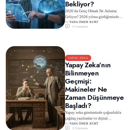
Bekliyor?
2026’da Genç Olmak Ne Anlama
Geliyor? 2026 yılına girdiğimizde
yapay zekâ artık geleceğin değil,
By 
TAHA ÖMER KURT
0
 Comments
bugünün gerçeği hâline gelmiş …
YAPAY ZEKA
Yapay Zeka’nın
Bilinmeyen
Geçmişi:
Makineler Ne
Zaman Düşünmeye
Başladı?
Yapay zeka günümüzde çoğunlukla
çağdaş yazılımlar ve dijital
uygulamalar üzerinden tartışılsa da,
By 
TAHA ÖMER KURT
0
 Comments
“düşünen makine” fikri modern