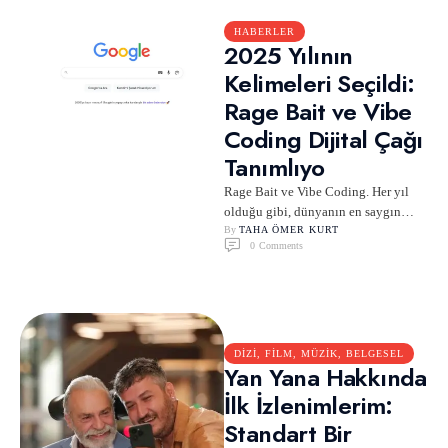
HABERLER
2025 Yılının
Kelimeleri Seçildi:
Rage Bait ve Vibe
Coding Dijital Çağı
Tanımlıyo
Rage Bait ve Vibe Coding. Her yıl
olduğu gibi, dünyanın en saygın
sözlük kurumları olan Oxford
By 
TAHA ÖMER KURT
0
 Comments
University Press …
DIZI, FILM, MÜZIK, BELGESEL
Yan Yana Hakkında
İlk İzlenimlerim:
Standart Bir