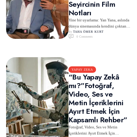
Seyircinin Film
Notları
Yine bir uyarlama: Yan Yana, aslında
dünya sinemasında kendini çoktan
kanıtlamış bir hikâyenin yeni bir
By 
TAHA ÖMER KURT
0
 Comments
yorumu. Daha önce …
YAPAY ZEKA
“Bu Yapay Zekâ
mı?”Fotoğraf,
Video, Ses ve
Metin İçeriklerini
Ayırt Etmek İçin
Kapsamlı Rehber”
Fotoğraf, Video, Ses ve Metin
İçeriklerini Ayırt Etmek İçin