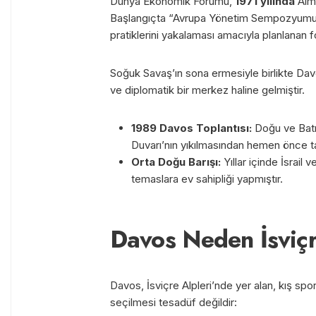
Dünya Ekonomik Forumu,
1971 yılında
Alm
Başlangıçta “Avrupa Yönetim Sempozyumu” 
pratiklerini yakalaması amacıyla planlanan
Soğuk Savaş’ın sona ermesiyle birlikte Davo
ve diplomatik bir merkez haline gelmiştir.
1989 Davos Toplantısı:
Doğu ve Batı 
Duvarı’nın yıkılmasından hemen önce ta
Orta Doğu Barışı:
Yıllar içinde İsrail v
temaslara ev sahipliği yapmıştır.
Davos Neden İsviçr
Davos, İsviçre Alpleri’nde yer alan, kış spo
seçilmesi tesadüf değildir: