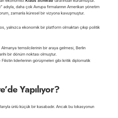
an ekonomist
Klaus Schwab
tarafından kurulmuştur.
adıyla, daha çok Avrupa firmalarının Amerikan yönetim
 forum, zamanla küresel bir vizyona kavuşmuştur.
s, yalnızca ekonomik bir platform olmaktan çıkıp politik
Almanya temsilcilerinin bir araya gelmesi, Berlin
rihi bir dönüm noktası olmuştur.
e Filistin liderlerinin görüşmeleri gibi kritik diplomatik
e’de Yapılıyor?
rlarıyla ünlü küçük bir kasabadır. Ancak bu lokasyonun