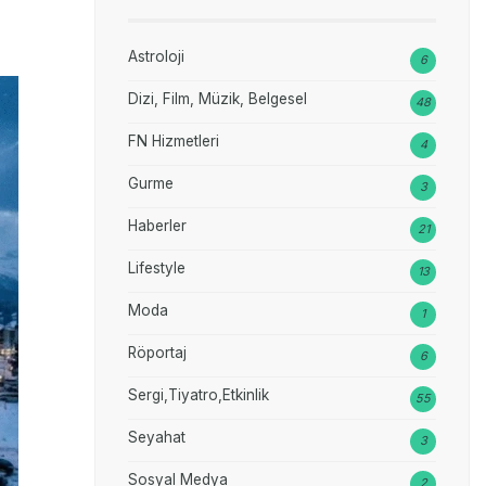
Astroloji
6
Dizi, Film, Müzik, Belgesel
48
FN Hizmetleri
4
Gurme
3
Haberler
21
Lifestyle
13
Moda
1
Röportaj
6
Sergi,Tiyatro,Etkinlik
55
Seyahat
3
Sosyal Medya
2