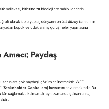
lık politikası, birbirine zıt ideolojilere sahip liderlerin
.
rafi olarak izole yapısı, dünyanın en üst düzey isimlerinin
ş dünyadan kopuk ve odaklanmış görüşmeler yapmasına
ın Amacı: Paydaş
l sorunlara çok paydaşlı çözümler üretmektir. WEF,
” (Stakeholder Capitalism)
kavramını savunmaktadır. Bu
a kâr sağlamakla kalmamalı, aynı zamanda çalışanlarına,
lıdır.