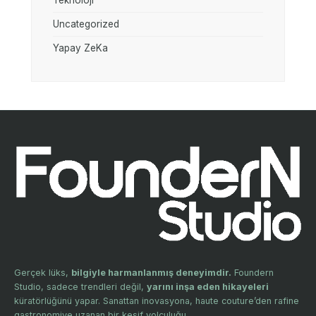
Uncategorized
Yapay ZeKa
Gerçek lüks,
bilgiyle harmanlanmış deneyimdir.
Foundern
Studio, sadece trendleri değil,
yarını inşa eden hikayeleri
küratörlüğünü yapar. Sanattan inovasyona, haute couture’den rafine
gastronomiye uzanan bir keşif yolculuğu.