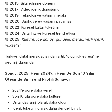
🟢
2015:
Bilgi edinme dönemi
🟢
2017:
Video içerik dönüşümü
🟢
2019:
Teknoloji ve yatırım merakı
🟢
2020:
Sağlık ve ev yaşamı patlaması
🟢
2022:
Küresel kültür tüketimi
🟢
2024:
Dijital hız ve küresel trend etkisi
🟢
2025:
Kültürel içe dönüş, gündelik merak, yerli içerik
yükselişi
Türkiye, dijital merak açısından artık “olgunluk evresi”ne
geçmiş durumda.
Sonuç: 2025, Hem 2024’ün Hem De Son 10 Yılın
Ötesinde Bir Trend Profili Sunuyor
2024’e göre daha yerel,
Son 10 yıla göre daha kültürel,
Dijital davranış olarak daha olgun,
İçerik tüketimi olarak daha dengeli bir yıl.