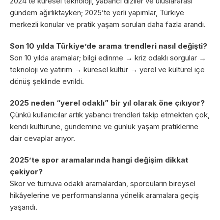
2024’te küresel teknoloji, yabancı diziler ve uluslararası
gündem ağırlıktayken; 2025’te yerli yapımlar, Türkiye
merkezli konular ve pratik yaşam soruları daha fazla arandı.
Son 10 yılda Türkiye’de arama trendleri nasıl değişti?
Son 10 yılda aramalar; bilgi edinme → kriz odaklı sorgular →
teknoloji ve yatırım → küresel kültür → yerel ve kültürel içe
dönüş şeklinde evrildi.
2025 neden “yerel odaklı” bir yıl olarak öne çıkıyor?
Çünkü kullanıcılar artık yabancı trendleri takip etmekten çok,
kendi kültürüne, gündemine ve günlük yaşam pratiklerine
dair cevaplar arıyor.
2025’te spor aramalarında hangi değişim dikkat
çekiyor?
Skor ve turnuva odaklı aramalardan, sporcuların bireysel
hikâyelerine ve performanslarına yönelik aramalara geçiş
yaşandı.