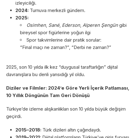
izleyiciliği.
2024:
Turnuva merkezli gündem.
2025:
Osimhen
,
Sané
,
Ederson
,
Alperen Şengün
gibi
bireysel spor figürlerine yoğun ilgi
Spor takvimlerine dair pratik sorular:
“Final maçı ne zaman?”, “Derbi ne zaman?”
2025, son 10 yılda ilk kez “duygusal taraftarlığın” dijital
davranışlara bu denli yansıdığı yıl oldu.
Diziler ve Filmler: 2024’e Göre Yerli İçerik Patlaması,
10 Yıllık Döngünün Tam Geri Dönüşü
Türkiye’de izleme alışkanlıkları son 10 yılda büyük değişim
geçirdi.
2015–2018:
Türk dizileri altın çağındaydı.
2019–2021:
Dijital platformların Türkiye’ye giriş furyası.