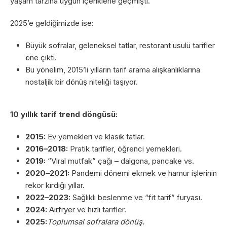
yaşam tarzına uygun içeriklerle geçmişti.
2025’e geldiğimizde ise:
Büyük sofralar, geleneksel tatlar, restorant usulü tarifler
öne çıktı.
Bu yönelim, 2015’li yılların tarif arama alışkanlıklarına
nostaljik bir dönüş niteliği taşıyor.
10 yıllık tarif trend döngüsü:
2015:
Ev yemekleri ve klasik tatlar.
2016–2018:
Pratik tarifler, öğrenci yemekleri.
2019:
“Viral mutfak” çağı – dalgona, pancake vs.
2020–2021:
Pandemi dönemi ekmek ve hamur işlerinin
rekor kırdığı yıllar.
2022–2023:
Sağlıklı beslenme ve “fit tarif” furyası.
2024:
Airfryer ve hızlı tarifler.
2025:
Toplumsal sofralara dönüş.