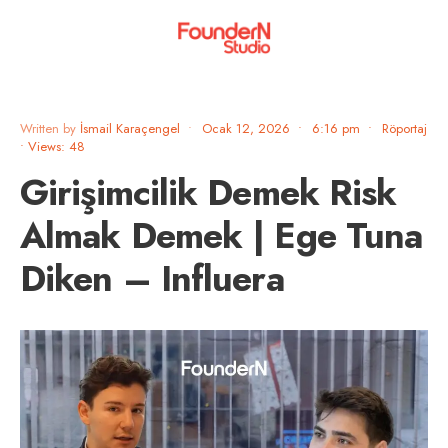
Written by
İsmail Karaçengel
•
Ocak 12, 2026
•
6:16 pm
•
Röportaj
•
Views: 48
Girişimcilik Demek Risk
Almak Demek | Ege Tuna
Diken – Influera