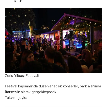
Zorlu Yılbaşı Festivali
Festival kapsamında düzenlenecek konserler, park alanında
ücretsiz
olarak gerçekleşecek.
Takvim şöyle: