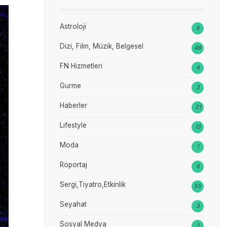
Astroloji
6
Dizi, Film, Müzik, Belgesel
48
FN Hizmetleri
4
Gurme
3
Haberler
21
Lifestyle
13
Moda
1
Röportaj
6
Sergi,Tiyatro,Etkinlik
55
Seyahat
3
Sosyal Medya
2