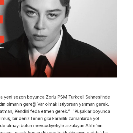
ıyla yeni sezon boyunca Zorlu PSM Turkcell Sahnesi’nde
dın olmanın gereği Var olmak istiyorsan yanman gerek.
nlatman, Kendini feda etmen gerek.” “Kuşaklar boyunca
lmuş, bir deniz feneri gibi karanlık zamanlarda yol
nede olmayı bütün mevcudiyetiyle arzulayan Afife’nin,
asına, yasak koyan düzene başkaldırısının çağdaş bir