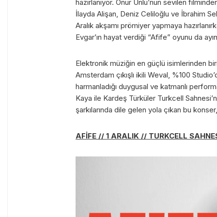
hazırlanıyor. Onur Ünlü’nun sevilen filmind
İlayda Alişan, Deniz Celiloğlu ve İbrahim Se
Aralık akşamı prömiyer yapmaya hazırlanır
Evgar’ın hayat verdiği “Afife” oyunu da ayın 
Elektronik müziğin en güçlü isimlerinden b
Amsterdam çıkışlı ikili Weval, %100 Studio’da
harmanladığı duygusal ve katmanlı perform
Kaya ile Kardeş Türküler Turkcell Sahnesi’
şarkılarında dile gelen yola çıkan bu konser,
AFİFE // 1 ARALIK // TURKCELL SAHNES