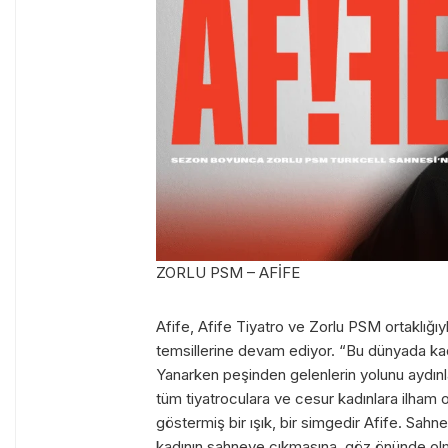
ZORLU PSM – AFİFE
Afife, Afife Tiyatro ve Zorlu PSM ortaklığ
temsillerine devam ediyor. “Bu dünyada ka
Yanarken peşinden gelenlerin yolunu aydı
tüm tiyatroculara ve cesur kadınlara ilham o
göstermiş bir ışık, bir simgedir Afife. Sah
kadının sahneye çıkmasına, göz önünde olm