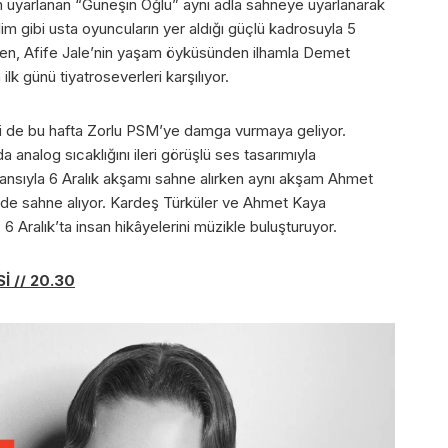
en uyarlanan “Güneşin Oğlu” aynı adla sahneye uyarlanarak
lim gibi usta oyuncuların yer aldığı güçlü kadrosuyla 5
ken, Afife Jale’nin yaşam öyküsünden ilhamla Demet
ilk günü tiyatroseverleri karşılıyor.
iri de bu hafta Zorlu PSM’ye damga vurmaya geliyor.
 analog sıcaklığını ileri görüşlü ses tasarımıyla
ansıyla 6 Aralık akşamı sahne alırken aynı akşam Ahmet
nde sahne alıyor. Kardeş Türküler ve Ahmet Kaya
 6 Aralık’ta insan hikâyelerini müzikle buluşturuyor.
İ // 20.30