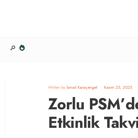
Written by
İsmail Karaçengel
•
Kasım 25, 2025
•
Zorlu PSM’de
Etkinlik Takv