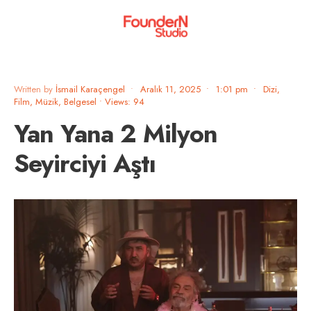
Written by
İsmail Karaçengel
•
Aralık 11, 2025
•
1:01 pm
•
Dizi,
Film, Müzik, Belgesel
•
Views: 94
Yan Yana 2 Milyon
Seyirciyi Aştı