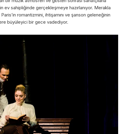
şan bir müzik atmosferi ve gösteri sonrası sanatçılarla
in ev sahipliğinde gerçekleşmeye hazırlanıyor. Merakla
Paris’in romantizmini, ihtişamını ve şanson geleneğinin
ilere büyüleyici bir gece vadediyor.