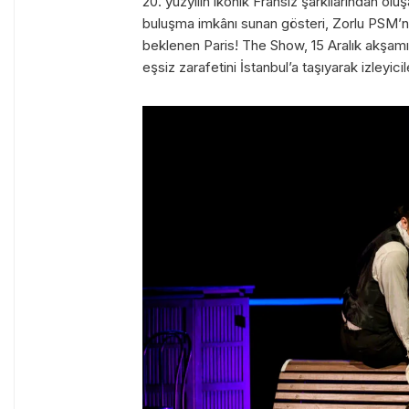
20. yüzyılın ikonik Fransız şarkılarından olu
buluşma imkânı sunan gösteri, Zorlu PSM’n
beklenen Paris! The Show, 15 Aralık akşamı 
eşsiz zarafetini İstanbul’a taşıyarak izleyic