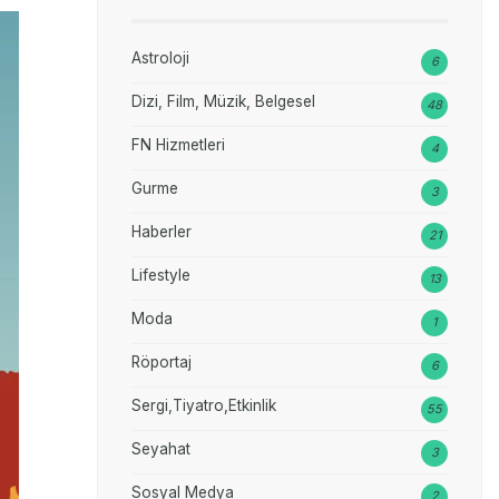
Astroloji
6
Dizi, Film, Müzik, Belgesel
48
FN Hizmetleri
4
Gurme
3
Haberler
21
Lifestyle
13
Moda
1
Röportaj
6
Sergi,Tiyatro,Etkinlik
55
Seyahat
3
Sosyal Medya
2