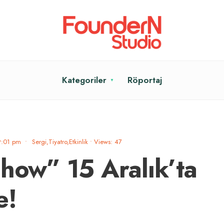
Kategoriler
Röportaj
9:01 pm
•
Sergi,Tiyatro,Etkinlik
•
Views: 47
Show” 15 Aralık’ta
e!