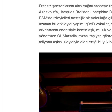
Fransız şansonlarının altın çağını sahneye 
Aznavour’a, Jacques Brel’den Josephine Bak
PSM’de izleyicileri nostaljik bir yolculuğa 
uzanan bu etkileyici yapım, güçlü vokaller, e
orkestranın enerjisiyle kentin aşk, müzik v
yönetmen Gil Marsalla imzası taşıyan göste
milyonu aşkın izleyiciyle elde ettiği büyük 