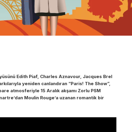
üyüsünü Edith Piaf, Charles Aznavour, Jacques Brel
rkılarıyla yeniden canlandıran “Paris! The Show”,
abare atmosferiyle 15 Aralık akşamı Zorlu PSM
tmartre’dan Moulin Rouge’a uzanan romantik bir