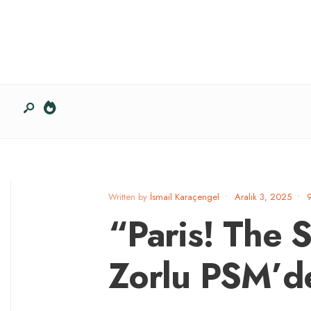
Written by
İsmail Karaçengel
•
Aralık 3, 2025
•
“Paris! The 
Zorlu PSM’d