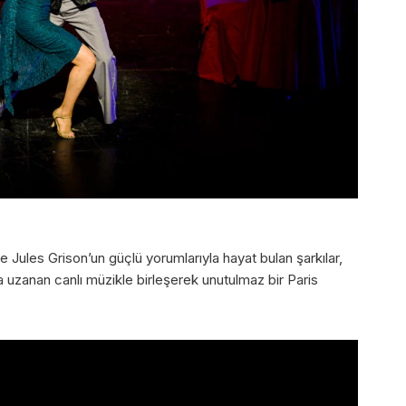
Jules Grison’un güçlü yorumlarıyla hayat bulan şarkılar,
uzanan canlı müzikle birleşerek unutulmaz bir Paris