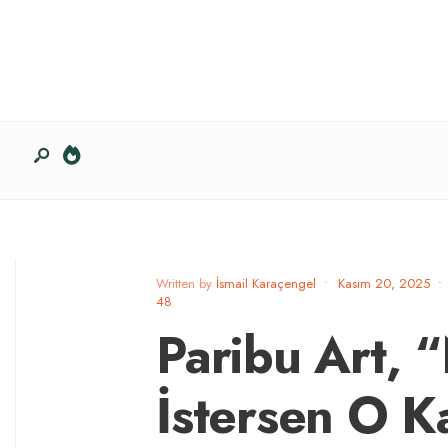
Written by
İsmail Karaçengel
•
Kasım 20, 2025
•
48
Paribu Art, 
İstersen O K