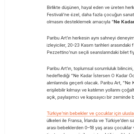
Birlikte düşünen, hayal eden ve üreten herk
Festivali’ne özel, daha fazla çocuğun sanatl
olmasını desteklemek amacıyla “
Ne Kadar
Paribu Art’ın herkesin aynı sahneyi deneyi
izleyiciler, 20-23 Kasım tarihleri arasındak
Pezzettino’nun seçili seanslarındaki bilet fiy
Paribu Art’ın, toplumsal sorumluluk bilinci
hedeflediği “Ne Kadar İstersen O Kadar Ö
alımlarında geçerli olacak. Paribu Art, “Ne
erişilebilir kılmayı ve katılımın yollarını ço
açık, paylaşımcı ve kapsayıcı bir zeminde 
Türkiye’nin bebekler ve çocuklar için uluslar
ülkeleri ile Fransa, İrlanda ve Türkiye’den s
arası bebeklerden 0–18 yaş arası çocuklar ve