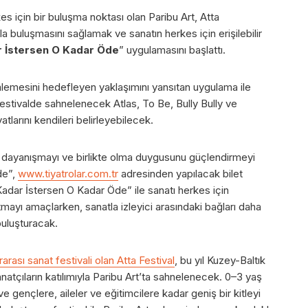
es için bir buluşma noktası olan Paribu Art, Atta
a buluşmasını sağlamak ve sanatın herkes için erişilebilir
 İstersen O Kadar Öde
” uygulamasını başlattı.
mlemesini hedefleyen yaklaşımını yansıtan uygulama ile
i festivalde sahnelenecek Atlas, To Be, Bully Bully ve
atlarını kendileri belirleyebilecek.
ni, dayanışmayı ve birlikte olma duygusunu güçlendirmeyi
de”,
www.tiyatrolar.com.tr
adresinden yapılacak bilet
 Kadar İstersen O Kadar Öde” ile sanatı herkes için
ğaltmayı amaçlarken, sanatla izleyici arasındaki bağları daha
buluşturacak.
arası sanat festivali olan Atta Festival
, bu yıl Kuzey-Baltık
anatçıların katılımıyla Paribu Art’ta sahnelenecek. 0–3 yaş
 gençlere, aileler ve eğitimcilere kadar geniş bir kitleyi