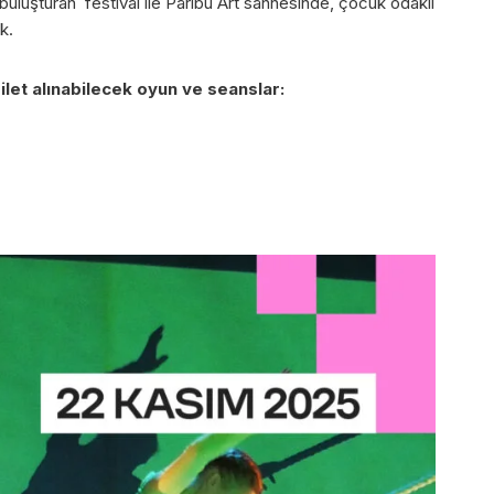
e buluşturan festival ile Paribu Art sahnesinde, çocuk odaklı
k.
let alınabilecek oyun ve seanslar: