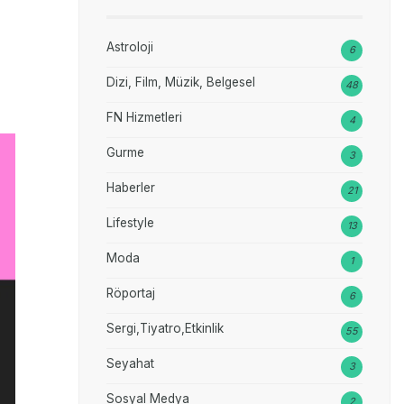
Astroloji
6
Dizi, Film, Müzik, Belgesel
48
FN Hizmetleri
4
Gurme
3
Haberler
21
Lifestyle
13
Moda
1
Röportaj
6
Sergi,Tiyatro,Etkinlik
55
Seyahat
3
Sosyal Medya
2