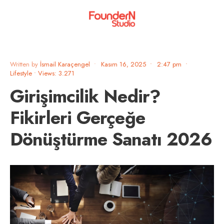
Written by
İsmail Karaçengel
•
Kasım 16, 2025
•
2:47 pm
•
Lifestyle
•
Views: 3.271
Girişimcilik Nedir?
Fikirleri Gerçeğe
Dönüştürme Sanatı 2026